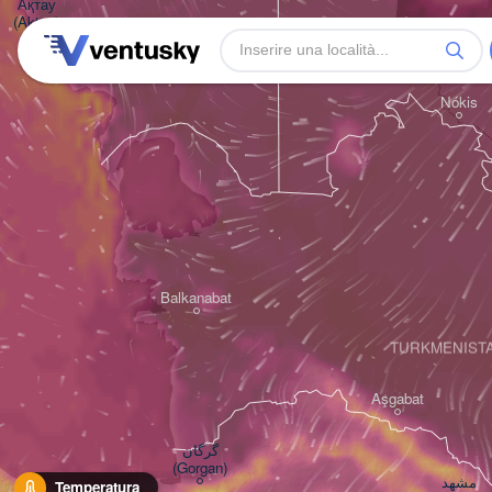
Ақтау

(Aktau)
Жаңаөзен

(Zhanaözen)
Nókis
Balkanabat
TURKMENIST
Aşgabat
گرگان

(Gorgan)
مشهد

Temperatura