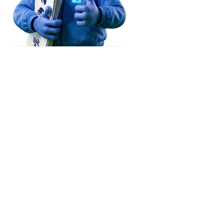
A
پشاور‎

Srinagar
(Peshawar)
راولپنڈی

(Rawalpindi)
غوریوالہ

Ghoriwala)
گوجرانوالہ

سرگودھا

(Gujranwala)
Barwala
ڈیرہ اسماعیل خ

(Sargodha)
لاہور

era Ismail Khan)
(Lahore)
Ludhiana
KISTAN
ملتان

(Multan)
Kurukshetra
Sri Ganganagar
رحیم یا

Delhi
 Yar Khan)
Bareilly