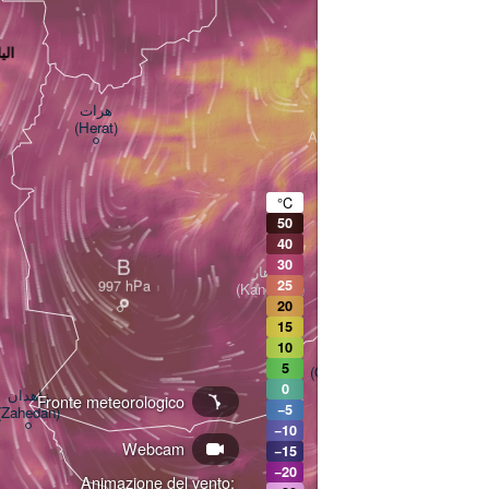
- الیاتو
کابل

هرات

(Kabul)
(Herat)
AFGHANISTAN
°C
(
50
40
ان
B
30
کندهار

(D
25
(Kandahar)
20
15
PA
10
کوئٹہ

5
(Quetta)
0
زاهدان

Fronte meteorologico
−5
(Zahedan)
−10
Webcam
−15
ر خان
−20
(Rahim
Animazione del vento: