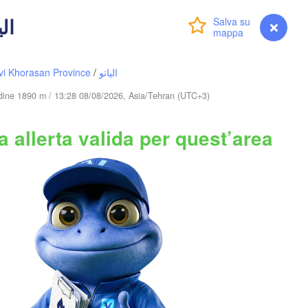
الیاتو
Алматы

Accedi
Premium
myVentusky
Previsione
(Almaty)
Тараз

Бишкек

(Taraz)
(Bishkek)
vi Khorasan Province
/
الیاتو
tudine 1890 m / 13:28 08/08/2026, Asia/Tehran (UTC+3)
阿
KIRGHIZISTAN
Namangan
 allerta valida per quest’area


)
喀什市

(Kashgar)
ISTAN
萨依巴格乡

(Saybagh)
和田
(Ho