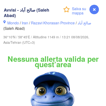
Avvisi - صالح آباد (Saleh
Abad)
Nókis
Mondo
/
Iran
/
Razavi Khorasan Province
/
صالح آباد
UZBE
(Saleh Abad)
36°10'N / 58°45'E / Altitudine 1149 m / 13:21 08/08/2026,
Asia/Tehran (UTC+3)
Nessuna allerta valida per
alkanabat
quest’area
Türkme
TURKMENISTAN
Aşgabat
Mary
گرگان

(Gorgan)
Avvisi - صالح آباد (Saleh Abad)