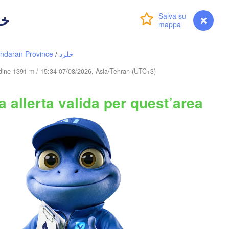
 خلرد
Accedi
Premium
myVentusky
Previsione
Түркістан

(Turkestan)
Тараз

(Taraz)
ndaran Province
/
خلرد
B
tudine 1391 m / 15:34 07/08/2026, Asia/Tehran (UTC+3)
ISTAN
 allerta valida per quest’area
Toshkent
KIRGHI
Namangan
Хуҷанд

(Khujand)
Samarqand
abat
Qarshi
Душанбе

(Dushanbe)
TAGIKISTAN