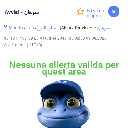
(Zhanaözen)
zny)
B
Avvisi - سوهان
Дербент

(Derbent)
Mondo
/
Iran
/
استان البرز
(Alborz Province) /
سوهان
36°13'N / 50°39'E / Altitudine 2040 m / 08:53 09/08/2026,
Asia/Tehran (UTC+3)
Gəncə
Bakı
Nessuna allerta valida per
AZERBAIGIAN
quest’area
Balkanabat
اردبیل

تبریز

(Ardabil)
(Tabriz)
B
گرگان

زنجان

(Gorgan)
(Zanjan)
Avvisi - سوهان
تهران
