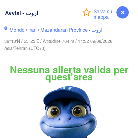
(Zhanaözen)
)
Avvisi - اروت
нт

ent)
Mondo
/
Iran
/
Mazandaran Province
/
اروت
36°13'N / 53°23'E / Altitudine 764 m / 14:32 09/08/2026,
Asia/Tehran (UTC+3)
Bakı
Nessuna allerta valida per
N
quest’area
Balkanabat
T
ا

bil)
Aşg
گرگان

زن

(Gorgan)
njan)
قزوین

(Qazvin)
Avvisi - اروت
تهران
