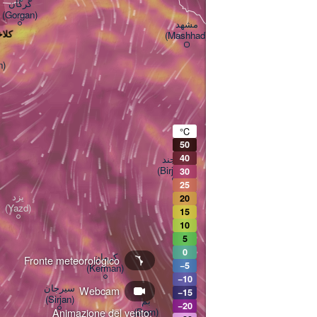
گرگان

(Gorgan)
مشهد

- کلاخیل
(Mashhad)
n)
هرات

(Herat)
°C
50
40
بیرجند

(Birjand)
30
25
B
یزد

20
(Yazd)
شش آوه

15
(Shesh Aba villa
10
5
0
کرمان

Fronte meteorologico
−5
(Kerman)
−10
زاهدان

سیرجان

Webcam
−15
(Zahedan)
(Sirjan)
بم

−20
(Bam)
Animazione del vento: