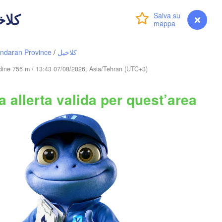
 - کلاخیل
Accedi
Premium
myVentusky
Previsione
Түркістан

(Turkestan)
Тараз

ndaran Province
/
کلاخیل
B
(Taraz)
tudine 755 m / 13:43 07/08/2026, Asia/Tehran (UTC+3)
EKISTAN
 allerta valida per quest’area
Toshkent
KIRG
Namangan
Хуҷанд

(Khujand)
Samarqand
nabat
Qarshi
Душанбе

(Dushanbe)
TAGIKISTAN
B