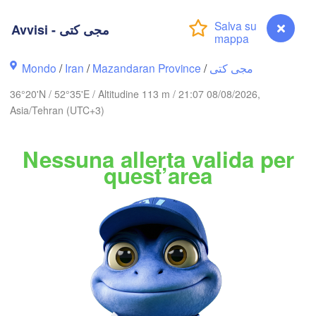
(Aktau)
Жаңаөзен

(Zhanaözen)
ала

Avvisi - مجی کتی
hkala)
Дербент

Mondo
/
Iran
/
Mazandaran Province
/
مجی کتی
(Derbent)
36°20'N / 52°35'E / Altitudine 113 m / 21:07 08/08/2026,
Asia/Tehran (UTC+3)
Bakı
Nessuna allerta valida per
IGIAN
quest’area
Balkanabat
اردبیل

(Ardabil)
گرگان

زنجان

(Gorgan)
(Zanjan)
قزوین

Avvisi - مجی کتی
(Qazvin)