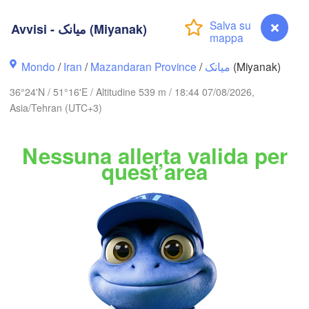
(Aktau)
Жаңаөзен

(Zhanaözen)
Махачкала

Avvisi - میانک (Miyanak)
(Makhachkala)
Дербент

Mondo
/
Iran
/
Mazandaran Province
/
میانک
(Miyanak)
(Derbent)
36°24'N / 51°16'E / Altitudine 539 m / 18:44 07/08/2026,
Asia/Tehran (UTC+3)
ncə
Bakı
Nessuna allerta valida per
AZERBAIGIAN
quest’area
Balkanabat
اردبیل

ت

(Ardabil)
riz)
گرگان

زنجان

(Gorgan)
(Zanjan)
قزوین

Avvisi - میانک (Miyanak)
(Qazvin)