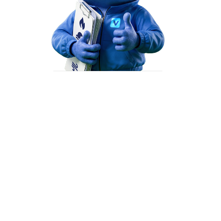
تهران

سمنان

(Tehran)
(Semnan)
همدان

(Hamedan)
اراک

h)
(Arak)
IRAN
Scarica app
اصفهان

دزفول

(Isfahan)
(Dezful)
یزد

Temperatura
A
(Yazd)
یاسوج

2 m sopra il suolo
رة

(Yasuj)
کرمان

asrah)
(Kerman
gi
ve
sa
do
lu
ma
me
شیراز

سیرجان

B
(Shiraz)
06 ago
07 ago
08 ago
09 ago
10 ago
11 ago
12 ago
(Sirjan)
بوشهر

(Bushehr)
جهرم

22
23
00
01
02
03
04
(Jahrom County)
:00
:00
:00
:00
:00
:00
:00