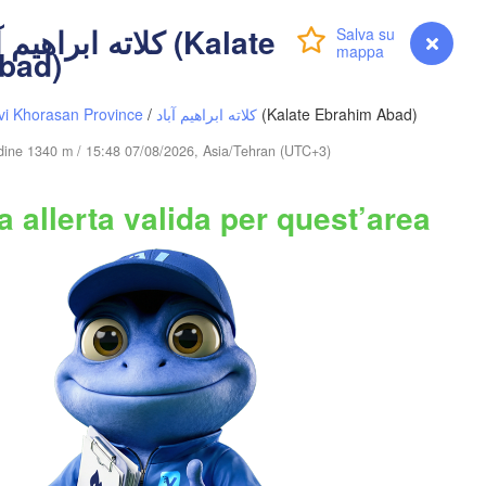
К
Accedi
Premium
myVentusky
Previsione
(
bad)
Алматы

(Almaty)
Тараз

Бишкек

vi Khorasan Province
/
کلاته ابراهیم آباد
(Kalate Ebrahim Abad)
(Taraz)
(Bishkek)
tudine 1340 m / 15:48 07/08/2026, Asia/Tehran (UTC+3)
 allerta valida per quest’area
nt
KIRGHIZISTAN
Namangan
нд

jand)
喀什市

(Kashgar)
GIKISTAN
萨依巴格乡

(Saybagh)