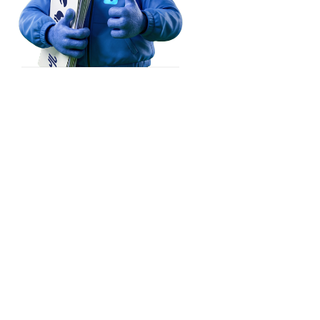
پشاور‎

Srinagar
(Peshawar)
راولپنڈی

(Rawalpindi)
غوریوالہ

(Ghoriwala)
گوجرانوالہ

سرگودھا

(Gujranwala)
Barwala
ڈیرہ اسماعیل خان

(Sargodha)
لاہور

(Dera Ismail Khan)
(Lahore)
Ludhiana
PAKISTAN
ملتان

(Multan)
Kurukshetra
Sri Ganganagar