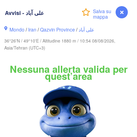
(Aktau)
Жаңаөзен

Грозный

(Zhanaözen)
(Grozny)
Махачкала

Avvisi - علی آباد
(Makhachkala)
Дербент

Mondo
/
Iran
/
Qazvin Province
/
علی آباد
(Derbent)
ბილისი

(Tbilisi)
36°26'N / 49°10'E / Altitudine 1880 m / 10:54 08/08/2026,
Asia/Tehran (UTC+3)
Gəncə
ևան

Bakı
Nessuna allerta valida per
erevan)
RMENIA
AZERBAIGIAN
quest’area
Bal
اردبیل

تبریز

(Ardabil)
(Tabriz)
(


Avvisi - علی آباد
l)