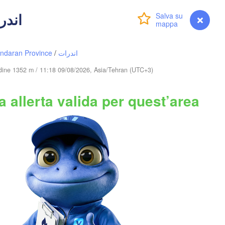
(Kyzylorda)
 - اندرات
Accedi
Premium
myVentusky
Previsione
Түркістан

(Turkestan)
ndaran Province
/
اندرات
Тараз

(Taraz)
(
tudine 1352 m / 11:18 09/08/2026, Asia/Tehran (UTC+3)
B
 allerta valida per quest’area
TAN
Toshkent
KIRGHIZI
Namangan
Хуҷанд

(Khujand)
Samarqand
t
Qarshi
Душанбе

(Dushanbe)
TAGIKISTAN