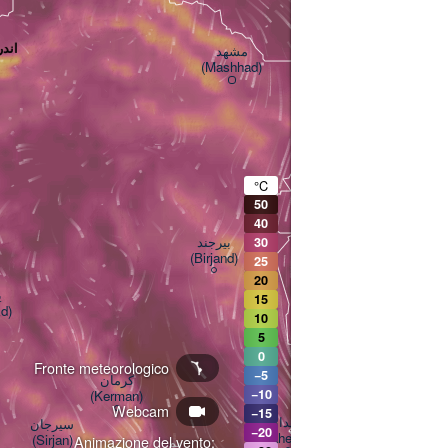
- اندرات
مشهد

(Mashhad)
هرات

(Herat)
°C
50
40
بیرجند

30
(Birjand)
25
B
20


15
d)
شش آوه

10
(Shesh Aba village)
5
0
Fronte meteorologico
−5
کرمان

−10
(Kerman)
Webcam
−15
زاهدان

سیرجان

−20
(Zahedan)
(Sirjan)
Animazione del vento:
بم
