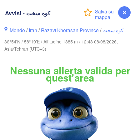


Avvisi - کوه سخت
en)
Mondo
/
Iran
/
Razavi Khorasan Province
/
کوه سخت
Nókis
36°54'N / 58°19'E / Altitudine 1885 m / 12:48 08/08/2026,
U
Asia/Tehran (UTC+3)
Nessuna allerta valida per
quest’area
Balkanabat
Tür
TURKMENISTAN
Aşgabat
Mary
گرگان

Avvisi - کوه سخت
(Gorgan)