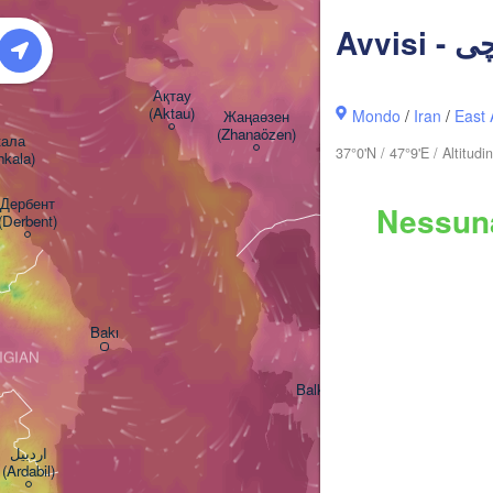
Avvis
Ақтау

(Aktau)
Mondo
/
Iran
/
East 
Жаңаөзен

(Zhanaözen)
ла

37°0'N / 47°9'E / Altitu
kala)
Дербент

Nessuna
(Derbent)
Bakı
IGIAN
Balkanabat
اردبیل

(Ardabil)