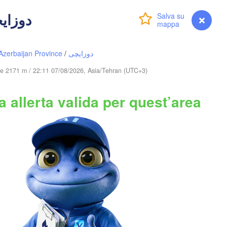
Қызылорда

(Kyzylorda)
i - دوزایچی
Accedi
Premium
myVentusky
Previsione
Azerbaijan Province
/
دوزایچی
dine 2171 m / 22:11 07/08/2026, Asia/Tehran (UTC+3)
Nókis
 allerta valida per quest’area
UZBEKISTAN
Samarqa
Türkmenabat
Qarshi
TURKMENISTAN
Aşgabat