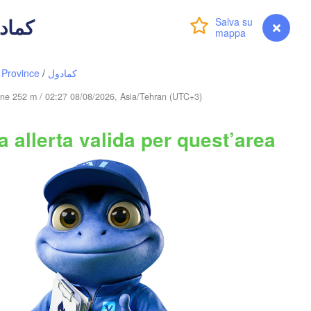
Қызылорда

 - کمادول
Accedi
Premium
myVentusky
(Kyzylorda)
Previsione
 Province
/
کمادول
Түркістан

(Turkestan)
udine 252 m / 02:27 08/08/2026, Asia/Tehran (UTC+3)
kis
 allerta valida per quest’area
UZBEKISTAN
Tosh
Х
(K
Samarqand
Türkmenabat
Qarshi
Душанбе

NISTAN
(Dushanbe
T