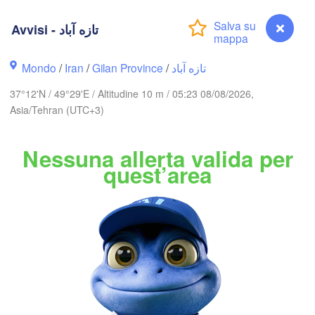
Ақтау

Avvisi - تازه آباد
B
(Aktau)
Жаңаөзен

Грозный

(Zhanaözen)
(Grozny)
Mondo
/
Iran
/
Gilan Province
/
تازه آباد
Дербент

37°12'N / 49°29'E / Altitudine 10 m / 05:23 08/08/2026,
(Derbent)
ლისი

Asia/Tehran (UTC+3)
bilisi)
Nessuna allerta valida per
Gəncə
quest’area
ան

Bakı
evan)
MENIA
AZERBAIGIAN
Balka
اردبیل

تبریز

(Ardabil)
(Tabriz)
Avvisi - تازه آباد
گان
زنجان
