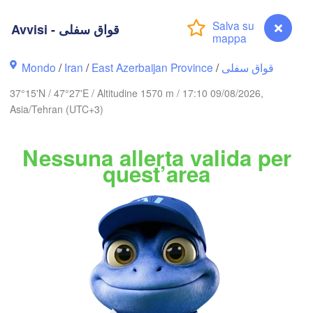
Ақтау

Avvisi - قواق سفلی
Нальчик

(Aktau)
Ж
Грозный

(Nalchik)
(Z
(Grozny)
Махачкала

(Makhachkala)
Mondo
/
Iran
/
East Azerbaijan Province
/
قواق سفلی
Дербент

37°15'N / 47°27'E / Altitudine 1570 m / 17:10 09/08/2026,
(Derbent)
თბილისი

Asia/Tehran (UTC+3)
GEORGIA
(Tbilisi)
Nessuna allerta valida per
Gəncə
quest’area
Երևան

Bakı
(Yerevan)
ARMENIA
AZERBAIGIAN
Ağrı
اردبیل

Van
تبریز

(Ardabil)
(Tabriz)
nak
Avvisi - قواق سفلی