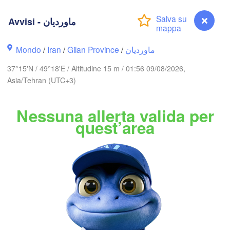
Ақтау

Avvisi - ماوردیان
(Aktau)
Жаңаөзен

Грозный

(Zhanaözen)
(Grozny)
Махачкала

(Makhachkala)
Mondo
/
Iran
/
Gilan Province
/
ماوردیان
B
37°15'N / 49°18'E / Altitudine 15 m / 01:56 09/08/2026,
ილისი

Asia/Tehran (UTC+3)
Tbilisi)
Nessuna allerta valida per
Gəncə
quest’area
ևան

Bakı
revan)
RMENIA
AZERBAIGIAN
Balk
اردبیل

تبریز

(Ardabil)
B
(Tabriz)
Avvisi - ماوردیان
ن