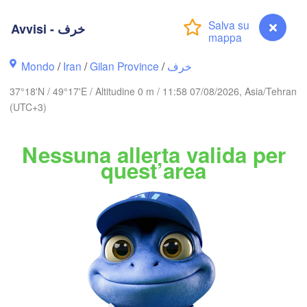
Ақтау

Avvisi - خرف
(Aktau)
Жаңаөзен

Грозный

(Zhanaözen)
(Grozny)
Махачкала

Mondo
/
Iran
/
Gilan Province
/
خرف
(Makhachkala)
37°18'N / 49°17'E / Altitudine 0 m / 11:58 07/08/2026, Asia/Tehran
Дербент

(Derbent)
ბილისი

(UTC+3)
(Tbilisi)
Nessuna allerta valida per
quest’area
Gəncə
ևան

Bakı
revan)
RMENIA
AZERBAIGIAN
Balk
اردبیل

تبریز

(Ardabil)
(Tabriz)
Avvisi - خرف
ن