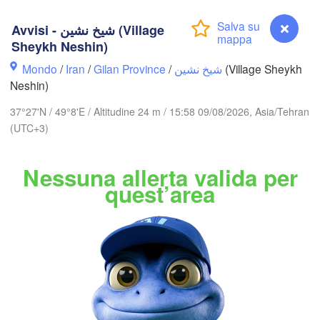
Avvisi - شیخ نشین (Village
Ақтау



Sheykh Neshin)
(Aktau)
Жаңаөзен

Грозный

)
(Zhanaözen)
(Grozny)
Махачкала

Mondo
/
Iran
/
Gilan Province
/
شیخ نشین
(Village Sheykh
(Makhachkala)
Neshin)
Дербент

37°27'N / 49°8'E / Altitudine 24 m / 15:58 09/08/2026, Asia/Tehran
(Derbent)
ბილისი

(UTC+3)
(Tbilisi)
Nessuna allerta valida per
Gəncə
րևան

quest’area
Bakı
erevan)
ARMENIA
AZERBAIGIAN
Bal
اردبیل

تبریز

(Ardabil)
(Tabriz)
Avvisi - شیخ نشین (Village Sheykh Neshin)