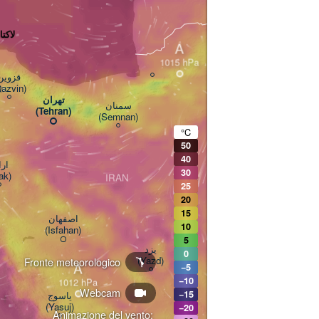
Aşgabat
 لاکتاسرا
A
هد
قزوین

(Mas
Qazvin)
تهران

سمنان

(Tehran)
(Semnan)
°C
50
40
ا

30
ak)
IRAN
25
20
بیرجند
15
اصفهان

(Birjan
10
(Isfahan)
5
یزد

0
(Yazd)
Fronte meteorologico
A
−5
−10
Webcam
−15
یاسوج

(Yasuj)
−20
کرمان

Animazione del vento: