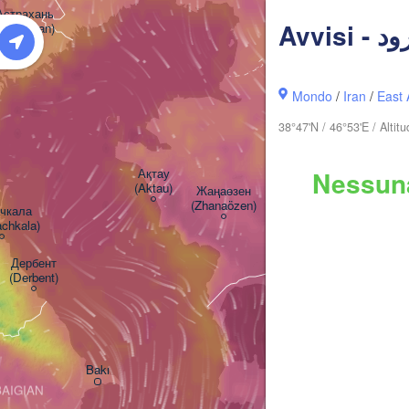
Астрахань

Astrakhan)
Mondo
/
Iran
/
East 
38°47'N / 46°53'E / Alti
Ақтау

Nessuna
(Aktau)
Жаңаөзен

(Zhanaözen)
кала

chkala)
Дербент

(Derbent)
Bakı
AIGIAN