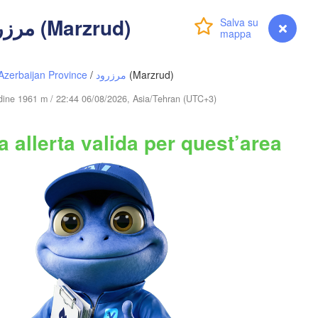
Avvisi - مرزرود (Marzrud)
Accedi
Premium
myVentusky
Previsione
Azerbaijan Province
/
مرزرود
(Marzrud)
Қызылорда

(Kyzylorda)
tudine 1961 m / 22:44 06/08/2026, Asia/Tehran (UTC+3)
 allerta valida per quest’area
Nókis
UZBEKISTAN