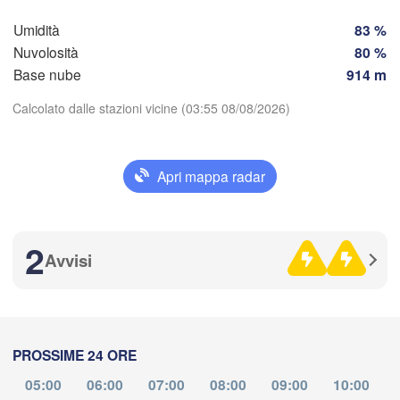
Zagreb
Milano
Verona
Venezia
Umidità
83 %
Nuvolosità
80 %
CROAZIA
Banja Luka
Base nube
914 m
Bologna
BOSNI
Genova
ERZEG
Calcolato dalle stazioni vicine (03:55 08/08/2026)
Sa
Split
Scarica app
Perugia
Apri mappa radar
ITALIA
Pescara
Temperatura
Roma
2
Foggia
Avvisi
2 m sopra il suolo
Napoli
assari
me
gi
ve
sa
do
lu
ma
05 ago
06 ago
07 ago
08 ago
09 ago
10 ago
11 ago
PROSSIME 24 ORE
steddu/Cagliari
00
01
02
03
04
05
06
:00
:00
:00
:00
:00
:00
:00
05:00
06:00
07:00
08:00
09:00
10:00