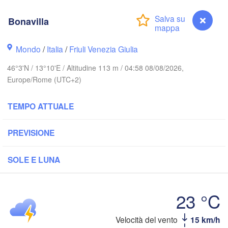
A
Zielona Góra
Bonavilla
Leipzig
Kassel
Wrocław
Dresden
Mondo
/
Italia
/
Friuli Venezia Giulia
46°3'N / 13°10'E / Altitudine 113 m / 04:58 08/08/2026,
Europe/Rome (UTC+2)
furt am Main
Praha
CECHIA
Nürnberg
TEMPO ATTUALE
Brno
Stuttgart
PREVISIONE
Linz
Wien
München
SOLE E LUNA
Salzburg
ürich
AUSTRIA
Graz
23 °C
ZERA
Velocità del vento
15 km/h
Bonavilla
P
Ljubljana