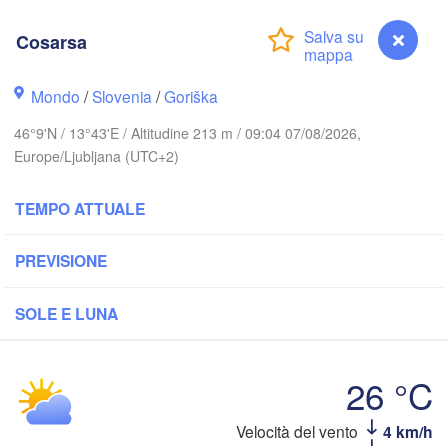
Hannover
Zielona Góra
Cosarsa
GERMANIA
Leipzig
Kassel
Wrocław
Mondo
/
Slovenia
/
Goriška
Dresden
46°9'N / 13°43'E / Altitudine 213 m / 09:04 07/08/2026,
Europe/Ljubljana (UTC+2)
 am Main
Praha
CECHIA
TEMPO ATTUALE
Nürnberg
Brno
tuttgart
PREVISIONE
SLO
Linz
Wien
München
SOLE E LUNA
Salzburg
B
ch
AUSTRIA
Graz
26 °C
U
A
Velocità del vento
4 km/h
Cosarsa
Pécs