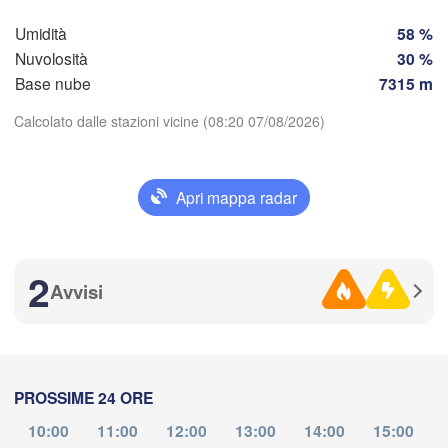
Zagreb
Milano
Umidità
58 %
Verona
Venezia
Nuvolosità
30 %
CROAZIA
Banja Luka
Base nube
7315 m
Bologna
BOSNIA E
nova
ERZEGOV
Calcolato dalle stazioni vicine (08:20 07/08/2026)
Saraj
Split
Scarica app
Perugia
Apri mappa radar
ITALIA
Pescara
Temperatura
Roma
2
Foggia
Avvisi
2 m sopra il suolo
Napoli
ri
ma
me
gi
ve
sa
do
lu
04 ago
05 ago
06 ago
07 ago
08 ago
09 ago
10 ago
PROSSIME 24 ORE
04
05
06
07
08
09
10
du/Cagliari
:00
:00
:00
:00
:00
:00
:00
10:00
11:00
12:00
13:00
14:00
15:00