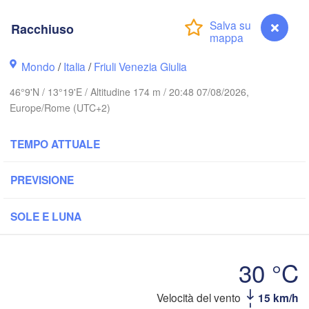
Hannover
Zielona Góra
Racchiuso
GERMANIA
Leipzig
Kassel
Wrocław
Mondo
/
Italia
/
Friuli Venezia Giulia
Dresden
46°9'N / 13°19'E / Altitudine 174 m / 20:48 07/08/2026,
Europe/Rome (UTC+2)
urt am Main
Praha
CECHIA
TEMPO ATTUALE
Nürnberg
Brno
Stuttgart
PREVISIONE
S
Linz
Wien
München
SOLE E LUNA
Salzburg
rich
AUSTRIA
Graz
30 °C
A
ERA
Racchiuso
Velocità del vento
15 km/h
Pé
Ljubljana