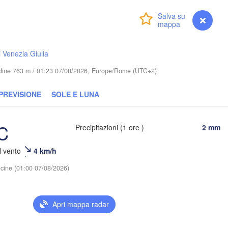
BIELORUSSIA
Бабруйск

Баранавічы

(Babrujsk)
(Baranavičy)
Accedi
Premium
myVentusky
Previsione
Салігорск

(Salihorsk)
Гомель

(Homieĺ)
Пінск

Брэст

Мазыр

li Venezia Giulia
(Pinsk)
(Brest)
(Mazyr)
tudine 763 m / 01:23 07/08/2026, Europe/Rome (UTC+2)
Чернігів

(Chernihiv)
PREVISIONE
SOLE E LUNA
Рівне

Київ

(Rivne)
Житомир

(Kyiv)
(Zhytomyr)
C
Precipitazioni (1 ore )
2 mm
Львів

(Lviv)
Черкаси

Хмельницький

el vento
4 km/h
Вінниця

(Cherkasy)
(Khmelnytskyi)
Кре
(Vinnytsia)
Івано-Франківськ

(Kre
vicine (01:00 07/08/2026)
(Ivano-Frankivsk)
Кропивницький
UCRAINA
Чернівці

(Kropyvnytsky
(Chernivtsi)
Кри
Apri mappa radar
(Kr
A