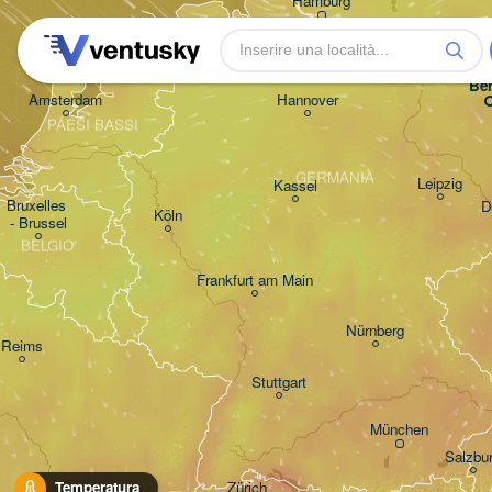
Hamburg
Groningen
Bremen
Ber
Amsterdam
Hannover
PAESI BASSI
GERMANIA
Leipzig
Kassel
Bruxelles 

D
Köln
- Brussel
BELGIO
Frankfurt am Main
Nürnberg
Reims
Stuttgart
München
Salzbu
Zürich
Temperatura
Dijon