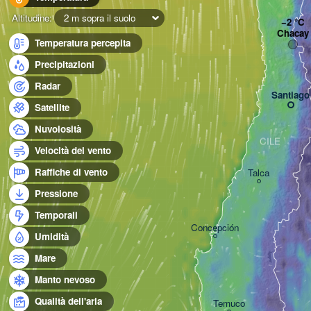
Altitudine:
2 m sopra il suolo
Chacay
Temperatura percepita
Precipitazioni
Radar
Santiago
Satellite
Nuvolosità
CILE
Velocità del vento
Raffiche di vento
Talca
Pressione
Temporali
Concepción
Umidità
Mare
Manto nevoso
Qualità dell'aria
Temuco