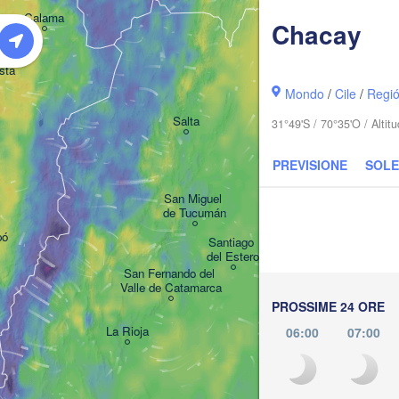
Calama
Chacay
sta
Mondo
/
Cile
/
Regi
Salta
31°49'S / 70°35'O / Alti
PREVISIONE
SOLE
San Miguel 

de Tucumán
pó
Santiago 

del Estero
San Fernando del 

Valle de Catamarca
PROSSIME 24 ORE
La Rioja
06:00
07:00