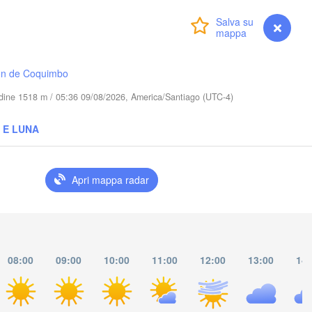
Dourados
Accedi
Premium
myVentusky
Previsione
PARAGUAY
Londrina
Umuarama
ón de Coquimbo
tudine 1518 m / 05:36 09/08/2026, America/Santiago (UTC-4)
Asunción
Guarapuava
Caaguazú
 E LUNA
Apri mappa radar
Posadas
Resistencia
Passo Fundo
08:00
09:00
10:00
11:00
12:00
13:00
14:
Santa Maria
Uruguaiana
Porto Alegre