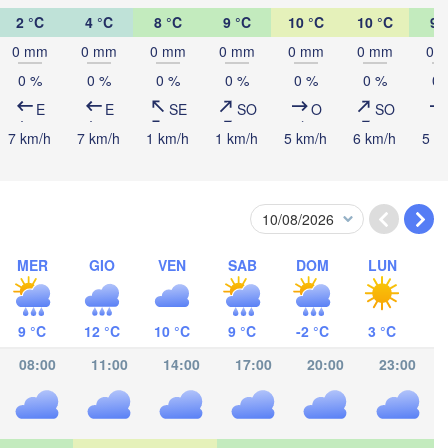
2 °C
4 °C
8 °C
9 °C
10 °C
10 °C
9 
Bagé
Concordia
e
Pelotas
0 mm
0 mm
0 mm
0 mm
0 mm
0 mm
0 
0 %
0 %
0 %
0 %
0 %
0 %
0 
E
E
SE
SO
O
SO
Gualeguaychú
URUGUAY
7 km/h
7 km/h
1 km/h
1 km/h
5 km/h
6 km/h
5 k
Buenos Aires
Montevideo
MER
GIO
VEN
SAB
DOM
LUN
9 °C
12 °C
10 °C
9 °C
-2 °C
3 °C
Tandil
08:00
11:00
14:00
17:00
20:00
23:00
Mar del Plata