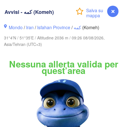
اردبیل

(Ardabil)
Avvisi - کمه (Komeh)
z)
Mondo
/
Iran
/
Isfahan Province
/
کمه
(Komeh)
گرگان

زنجان

(Gorgan)
(Zanjan)
قزوین

31°4'N / 51°35'E / Altitudine 2036 m / 09:26 08/08/2026,
(Qazvin)
Asia/Tehran (UTC+3)
تهران

سمنان

(Tehran)
(Semnan)
Nessuna allerta valida per
همدان

(Hamedan)
quest’area
کرمانشا

اراک

rmanshah)
(Arak)
IRAN
اصفهان

دزفول

(Isfahan)
(Dezful)
یزد

(Yazd)


Avvisi - کمه (Komeh)
ah)
البصرة
