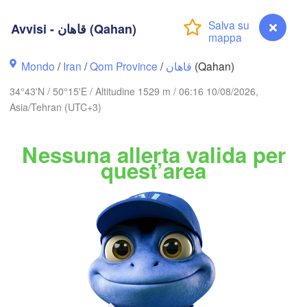
(Derbent)
Avvisi - قاهان (Qahan)
Gəncə
Mondo
/
Iran
/
Qom Province
/
قاهان
(Qahan)
Bakı
AZERBAIGIAN
34°43'N / 50°15'E / Altitudine 1529 m / 06:16 10/08/2026,
Asia/Tehran (UTC+3)
Balkanabat
Nessuna allerta valida per
اردبیل

تبریز

(Ardabil)
quest’area
(Tabriz)
گرگان

زنجان

(Gorgan)
(Zanjan)
قزوین

(Qazvin)
تهران

سمنان

سلێم

(Tehran)
aimaniya)
(Semnan)
همدان

(Hamedan)
Avvisi - قاهان (Qahan)
کرمانشاه
