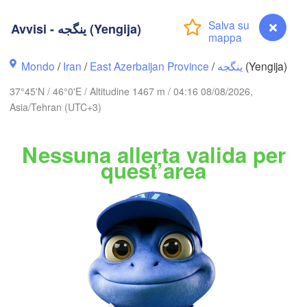
Avvisi - ینگجه (Yengija)
А
Нальчик

(A
Грозный

(Nalchik)
Mondo
/
Iran
/
East Azerbaijan Province
/
ینگجه
(Yengija)
(Grozny)
Махачкала

(Makhachkala)
37°45'N / 46°0'E / Altitudine 1467 m / 04:16 08/08/2026,
Asia/Tehran (UTC+3)
Дербент

(Derbent)
თბილისი

ბათუმი

GEORGIA
(Tbilisi)
(Batumi)
Nessuna allerta valida per
quest’area
Gəncə
Երևան

Bakı
(Yerevan)
ARMENIA
AZERBAIGIAN
zurum
Ağrı
اردبیل

Van
(Ardabil)
Avvisi - ینگجه (Yengija)
Şırnak