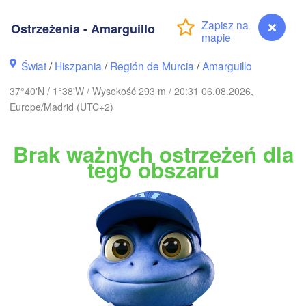
Ostrzeżenia - Amarguillo
Toulouse
M
Gijón / Xixón
Świat
/
Hiszpania
/
Región de Murcia
/
Amarguillo
Bilbao
37°40'N / 1°38'W / Wysokość 293 m / 20:31 06.08.2026,
Perpig
Europe/Madrid (UTC+2)
Valladolid
Zaragoza
Lleida
Brak ważnych ostrzeżeń dla
Barcelona
tego obszaru
Salamanca
N
Madrid
Palma
València
Albacete
oz
Alacant / 

Alicante
Ostrzeżenia - Amarguillo