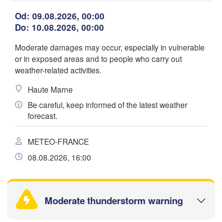
Orléans
Od: 09.08.2026, 00:00
Do: 10.08.2026, 00:00
Zürich
Dijon
Moderate damages may occur, especially in vulnerable
SZWAJCARIA
or in exposed areas and to people who carry out
FRANCJA
W
Genève
weather-related activities.
Limoges
Clermont-Ferrand
Lyon
Pobierz aplikację
Haute Marne
Milano
Be careful, keep informed of the latest weather
Torino
Temperatura
forecast.
Genova
METEO-FRANCE
2 m nad ziemią
Nice
Toulouse
Montpellier
08.08.2026, 16:00
Marseille
Cz
Pt
So
Nd
Pn
Wt
Śr
Perpignan
06. sie
07. sie
08. sie
09. sie
10. sie
11. sie
12. sie
Moderate thunderstorm warning
01
02
03
04
05
06
07
:00
:00
:00
:00
:00
:00
:00
leida
Barcelona