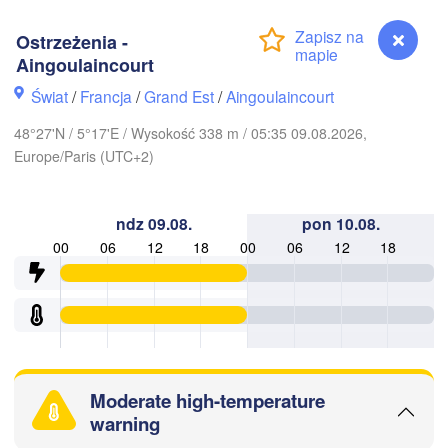
Ostrzeżenia -
Aingoulaincourt
Hamb
Groningen
Świat
/
Francja
/
Grand Est
/
Aingoulaincourt
Bremen
48°27'N / 5°17'E / Wysokość 338 m / 05:35 09.08.2026,
Norwich
Amsterdam
Hannov
Europe/Paris (UTC+2)
HOLANDIA
ndz 09.08.
pon 10.08.
NI
Kassel
00
06
12
18
00
06
12
18
Bruxelles 

Köln
- Brussel
BELGIA
Frankfurt am Main
Rouen
Reims
Moderate high-temperature
Paris
Stuttgart
warning
Ostrzeżenia - Aingoulaincourt