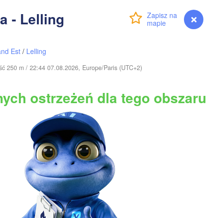
Klaipėda
a - Lelling
Zaloguj się
Premium
myVentusky
Prognoza
LITWA
Калининград

(Kaliningrad)
Vilnius
nd Est
/
Lelling
Gdańsk
ość 250 m / 22:44 07.08.2026, Europe/Paris (UTC+2)
Гродна

Olsztyn
(Hrodna)
Баранавічы

ych ostrzeżeń dla tego obszaru
Bydgoszcz
(Baranavičy)
ań
Пінск

Брэст

Warszawa
(Pinsk)
(Brest)
Łódź
POLSKA
Lublin
ław
Рівне

(Rivne)
Львів

Kraków
Rzeszów
(Lviv)