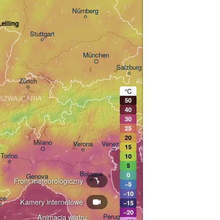
CZECHY
Nürnberg
Brno
Lelling
Stuttgart
Linz
Wien
München
Salzburg
Zürich
AUSTRIA
Graz
°C
SZWAJCARIA
50
40
30
Ljubljana
25
Zagreb
20
Milano
Verona
Venezia
15
Torino
10
CHORWACJA
Banj
5
Bologna
0
Genova
Front meteorologiczny
−5
−10
ce
Kamery internetowe
−15
Split
−20
Perugia
Animacja wiatru: