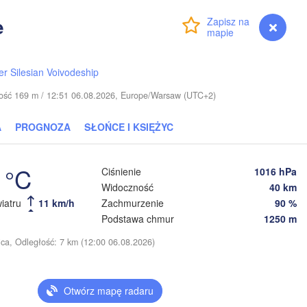
e
Zaloguj się
Premium
myVentusky
Prognoza
Тверь

(Tver)
r Silesian Voivodeship
pils
kość 169 m / 12:51 06.08.2026, Europe/Warsaw (UTC+2)
Віцебск

A
PROGNOZA
SŁOŃCE I KSIĘŻYC
(Viciebsk)
Смоленск

(Smolensk)
 °C
Ciśnienie
1016 hPa
Widoczność
40 km
Мінск

Магілёў

(Minsk)
(Mahilioŭ)
iatru
11 km/h
Zachmurzenie
90 %
Podstawa chmur
1250 m
Брянск

BIAŁORUŚ
Бабруйск



(Bryansk)
Орёл

(Babrujsk)
y)
nica, Odległość: 7 km (12:00 06.08.2026)
Салігорск

(Oryol
(Salihorsk)
Гомель

(Homieĺ)
Мазыр

Otwórz mapę radaru
(Mazyr)
Курск