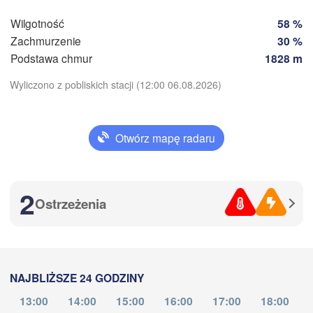
Dresden
Wilgotność
58 %
Zachmurzenie
30 %
Praha
Kraków
R
Podstawa chmur
1828 m
CZECHY
Wyliczono z pobliskich stacji (12:00 06.08.2026)
Brno
Košic
Pobierz aplikację
SŁOWACJA
Linz
Otwórz mapę radaru
Wien
hen
Temperatura
Salzburg
Debr
Budapest
AUSTRIA
2
Graz
N
WĘGRY
Ostrzeżenia
2 m nad ziemią
Pn
Wt
Śr
Cz
Pt
So
Szeged
Nd
Pécs
Ljubljana
03. sie
04. sie
05. sie
Zagreb
06. sie
07. sie
08. sie
09. sie
Venezia
NAJBLIŻSZE 24 GODZINY
Београд

07
08
09
10
11
12
13
:00
:00
:00
:00
:00
:00
:00
CHORWACJA
(Beograd)
Banja Luka
13:00
14:00
15:00
16:00
17:00
18:00
a