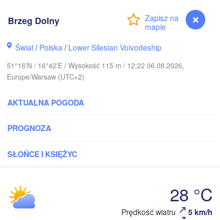
Brzeg Dolny
Klaipėd
Świat
/
Polska
/
Lower Silesian Voivodeship
København
51°16'N / 16°42'E / Wysokość 115 m / 12:22 06.08.2026,
Калининград

Europe/Warsaw (UTC+2)
(Kaliningrad)
Gdańsk
AKTUALNA POGODA
Koszalin
ostock
Olsztyn
PROGNOZA
Szczecin
Bydgoszcz
SŁOŃCE I KSIĘŻYC
Berlin
Poznań
Warszaw
28 °C
Zielona Góra
Łódź
POLSKA
Leipzig
Prędkość wiatru
5 km/h
Brzeg Dolny