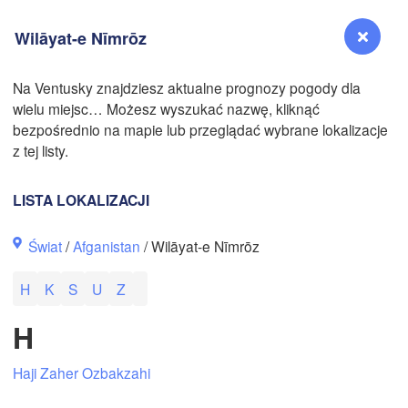
Wilāyat-e Nīmrōz
N
Na Ventusky znajdziesz aktualne prognozy pogody dla
N
wielu miejsc… Możesz wyszukać nazwę, kliknąć
Reno
bezpośrednio na mapie lub przeglądać wybrane lokalizacje
NEVADA
z tej listy.
Sacramento
LISTA LOKALIZACJI
San Jose
Świat
/
Afganistan
/ Wilāyat-e Nīmrōz
CALIFORNIA
Fresno
H
K
S
U
Z
N
Las Vegas
H
Bakersfield
Santa Maria
Haji Zaher Ozbakzahi
Los Angeles