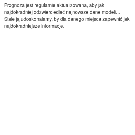
Prognoza jest regularnie aktualizowana, aby jak
najdokładniej odzwierciedlać najnowsze dane modeli…
Stale ją udoskonalamy, by dla danego miejsca zapewnić jak
Mexicali
Tijuana
najdokładniejsze informacje.
Pobierz aplikację
Temperatura
2 m nad ziemią
Śr
Cz
Pt
So
Nd
Pn
Wt
05. sie
06. sie
07. sie
08. sie
09. sie
10. sie
11. sie
16
17
18
19
20
21
22
:00
:00
:00
:00
:00
:00
:00