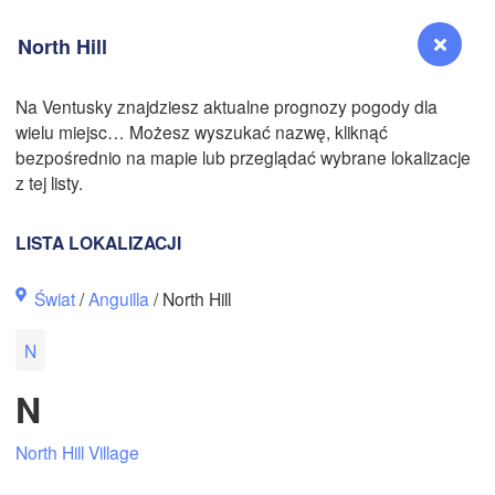
North Hill
Na Ventusky znajdziesz aktualne prognozy pogody dla
wielu miejsc… Możesz wyszukać nazwę, kliknąć
Reno
bezpośrednio na mapie lub przeglądać wybrane lokalizacje
NEVADA
z tej listy.
Sacramento
LISTA LOKALIZACJI
San Jose
Świat
/
Anguilla
/ North Hill
CALIFORNIA
Fresno
N
Las Vegas
N
Bakersfield
Santa Maria
North Hill Village
Los Angeles