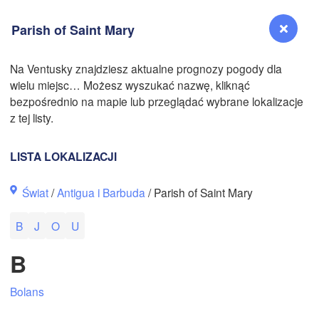
Parish of Saint Mary
Na Ventusky znajdziesz aktualne prognozy pogody dla
wielu miejsc… Możesz wyszukać nazwę, kliknąć
Reno
bezpośrednio na mapie lub przeglądać wybrane lokalizacje
NEVADA
z tej listy.
Sacramento
LISTA LOKALIZACJI
San Jose
Świat
/
Antigua i Barbuda
/ Parish of Saint Mary
CALIFORNIA
Fresno
B
J
O
U
Las Vegas
B
Bakersfield
Santa Maria
Bolans
Los Angeles