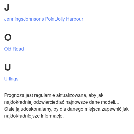
J
Jennings
Johnsons Point
Jolly Harbour
Mexicali
Tijuana
O
Old Road
Pobierz aplikację
U
Temperatura
Urlings
2 m nad ziemią
Prognoza jest regularnie aktualizowana, aby jak
Pn
Wt
Śr
Cz
Pt
So
Nd
najdokładniej odzwierciedlać najnowsze dane modeli…
03. sie
04. sie
05. sie
06. sie
07. sie
08. sie
09. sie
Stale ją udoskonalamy, by dla danego miejsca zapewnić jak
najdokładniejsze informacje.
15
16
17
18
19
20
21
:00
:00
:00
:00
:00
:00
:00