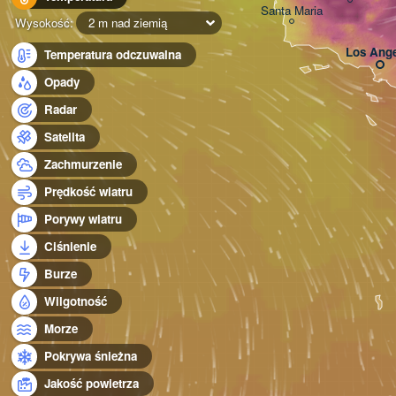
Santa Maria
Wysokość:
2 m nad ziemią
Los Ange
Temperatura odczuwalna
Opady
Radar
Satelita
Zachmurzenie
Prędkość wiatru
Porywy wiatru
Ciśnienie
Burze
Wilgotność
Morze
Pokrywa śnieżna
Jakość powietrza