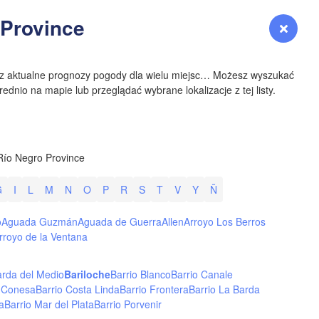
YOMING
 Province
Zaloguj się
Premium
myVentusky
Prognoza
NEBRASKA
sz aktualne prognozy pogody dla wielu miejsc… Możesz wyszukać
ednio na mapie lub przeglądać wybrane lokalizacje z tej listy.
Denver
Río Negro Province
COLORADO
G
I
L
M
N
O
P
R
S
T
V
Y
Ñ
KANS
o
Aguada Guzmán
Aguada de Guerra
Allen
Arroyo Los Berros
rroyo de la Ventana
rda del Medio
Bariloche
Barrio Blanco
Barrio Canale
a Conesa
Barrio Costa Linda
Barrio Frontera
Barrio La Barda
OKLAH
a
Barrio Mar del Plata
Barrio Porvenir
Ok
Amarillo