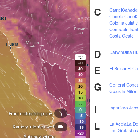
C
Catriel
Cañadon
Choele Choel
C
les
ARIZONA
Colonia Juliá 
Phoenix
Contraalmiran
Costa Oeste
Mexicali
Tijuana
Tucson
D
Darwin
Dina H
°C
50
Heroica Nogales
E
El Bolsón
El Ca
40
30
25
G
General Cone
20
Guardia Mitre
15
10
Hermosillo
5
I
Ingeniero Jac
0
Front meteorologiczny
−5
L
−10
La Adela
La De
Kamery internetowe
Ciudad Obregón
−15
Las Grutas
Lo
−20
Animacja wiatru: