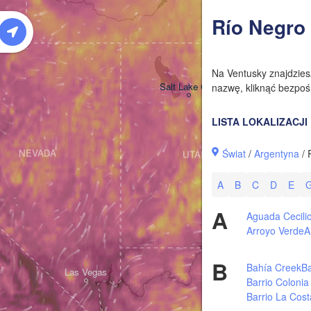
W
Río Negro
Na Ventusky znajdzie
Salt Lake City
nazwę, kliknąć bezpośr
LISTA LOKALIZACJI
Świat
/
Argentyna
/ 
NEVADA
UTAH
A
B
C
D
E
A
Aguada Cecili
Arroyo Verde
A
B
Bahía Creek
Ba
Las Vegas
Barrio Coloni
Barrio La Cost