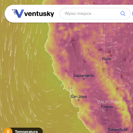
Reno
Sacramento
San Jose
CALIFORNIA
Fresno
Bakersfield
Temperatura