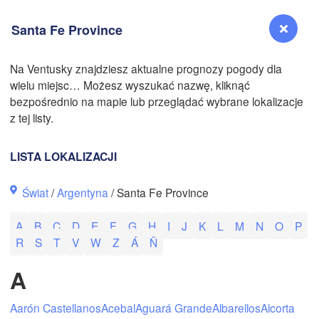
N
Santa Fe Province
Na Ventusky znajdziesz aktualne prognozy pogody dla
wielu miejsc… Możesz wyszukać nazwę, kliknąć
N
Reno
bezpośrednio na mapie lub przeglądać wybrane lokalizacje
NEVADA
z tej listy.
Sacramento
LISTA LOKALIZACJI
San Jose
Świat
/
Argentyna
/ Santa Fe Province
CALIFORNIA
Fresno
A
B
C
D
E
F
G
H
I
J
K
L
M
N
O
P
Las Vegas
R
S
T
V
W
Z
Á
Ñ
Bakersfield
A
Santa Maria
Aarón Castellanos
Acebal
Aguará Grande
Albarellos
Alcorta
Los Angeles