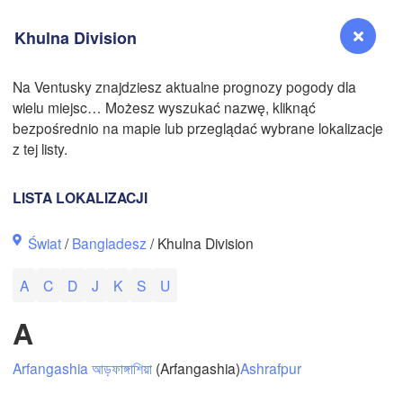
N
Khulna Division
Na Ventusky znajdziesz aktualne prognozy pogody dla
wielu miejsc… Możesz wyszukać nazwę, kliknąć
N
Reno
bezpośrednio na mapie lub przeglądać wybrane lokalizacje
NEVADA
z tej listy.
Sacramento
LISTA LOKALIZACJI
San Jose
Świat
/
Bangladesz
/ Khulna Division
CALIFORNIA
Fresno
A
C
D
J
K
S
U
Las Vegas
A
Bakersfield
Santa Maria
Arfangashia আড়ফাঙ্গাশিয়া
(Arfangashia)
Ashrafpur
Los Angeles