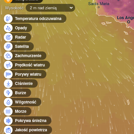
Santa Maria
Wysokość:
2 m nad ziemią
Los Ange
Temperatura odczuwalna
Opady
Radar
Satelita
Zachmurzenie
Prędkość wiatru
Porywy wiatru
Ciśnienie
Burze
Wilgotność
Morze
Pokrywa śnieżna
Jakość powietrza