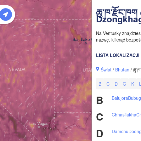
W
ཆུ་ཁ་རྫོང་ཁ
Dzongkha
Na Ventusky znajdzie
Salt Lake City
nazwę, kliknąć bezpośr
LISTA LOKALIZACJI
Świat
/
Bhutan
/ ཆུ་
NEVADA
UTAH
B
C
D
G
K
B
Balujora
Bubug
C
Chhasilakha
C
Las Vegas
D
Damchu
Doon