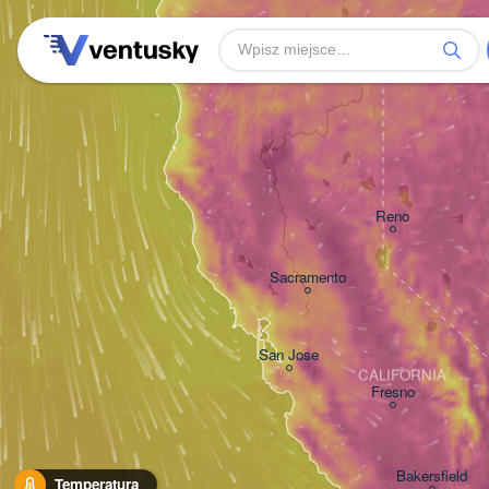
Reno
Sacramento
San Jose
CALIFORNIA
Fresno
Bakersfield
Temperatura