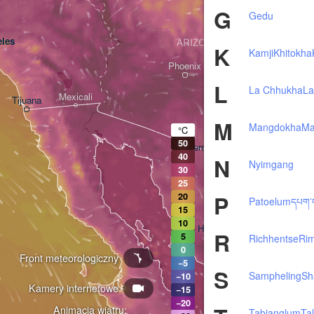
G
Gedu
les
ARIZONA
K
Kamji
Khitokha
Phoenix
L
La Chhukha
La
Mexicali
Tijuana
Tucson
M
Mangdokha
Ma
°C
50
Heroica Nogales
40
N
Nyimgang
30
25
P
20
Patoelum
དཔག་
15
10
Hermosillo
R
5
Richhentse
Ri
0
Front meteorologiczny
−5
S
Sampheling
Sh
−10
Kamery internetowe
Ciudad Obregón
−15
−20
Animacja wiatru:
Tabjanglum
Ta