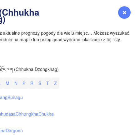
YOMING
ག (Chhukha
Zaloguj się
Premium
myVentusky
Prognoza
g)
NEBRASKA
sz aktualne prognozy pogody dla wielu miejsc… Możesz wyszukać
ednio na mapie lub przeglądać wybrane lokalizacje z tej listy.
Denver
ཁ་རྫོང་ཁག (Chhukha Dzongkhag)
COLORADO
L
M
N
P
R
S
T
Z
KANS
N
ang
Bunagu
hhudasa
Chhungkha
Chukha
OKLAH
gna
Dorgoen
Ok
Amarillo