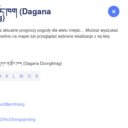
YOMING
ྫོང་ཁག (Dagana
Zaloguj się
Premium
myVentusky
Prognoza
g)
NEBRASKA
sz aktualne prognozy pogody dla wielu miejsc… Możesz wyszukać
ednio na mapie lub przeglądać wybrane lokalizacje z tej listy.
Denver
དཀར་ན་རྫོང་ཁག (Dagana Dzongkhag)
COLORADO
H
K
L
M
O
S
KANS
uri
Bjemthang
OKLAH
 Chhu
Chongsamling
Ok
Amarillo