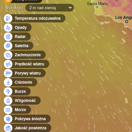
Santa Maria
Wysokość:
2 m nad ziemią
Los Ange
Temperatura odczuwalna
Opady
Radar
Satelita
Zachmurzenie
Prędkość wiatru
Porywy wiatru
Ciśnienie
Burze
Wilgotność
Morze
Pokrywa śnieżna
Jakość powietrza