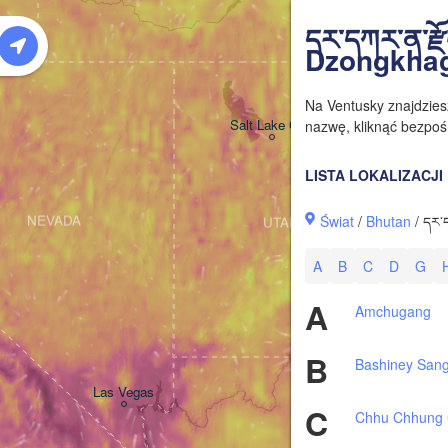
W
དར་དཀར་ན་ར
Dzongkha
Na Ventusky znajdzie
Salt Lake City
nazwę, kliknąć bezpośr
LISTA LOKALIZACJI
Świat
/
Bhutan
/ དར་
NEVADA
UTAH
A
B
C
D
G
A
Amchugang
B
Bashiney Sang
Las Vegas
C
Chhu Chhung