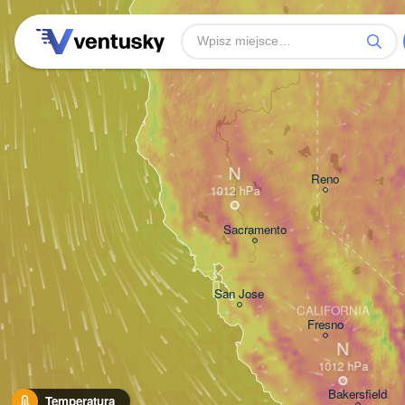
N
Reno
Sacramento
San Jose
CALIFORNIA
Fresno
N
Bakersfield
Temperatura