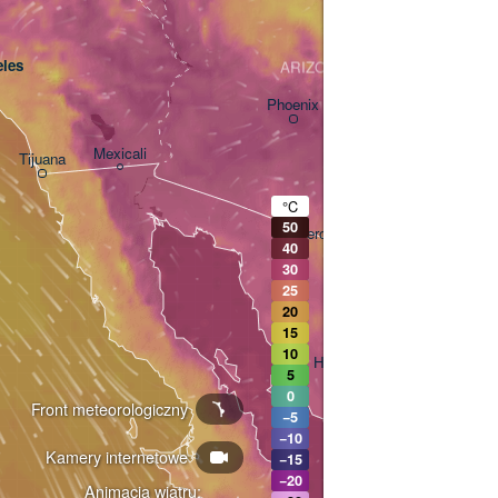
les
ARIZONA
Phoenix
Mexicali
Tijuana
Tucson
°C
50
Heroica Nogales
40
30
25
20
15
10
Hermosillo
5
0
Front meteorologiczny
−5
−10
Kamery internetowe
Ciudad Obregón
−15
−20
Animacja wiatru: