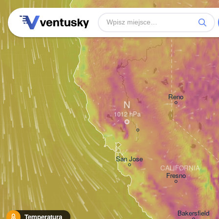
Reno
N
San Jose
CALIFORNIA
Fresno
Bakersfield
Temperatura