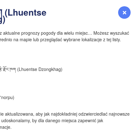
YOMING
ང་ཁག (Lhuentse
Zaloguj się
Premium
myVentusky
Prognoza
g)
NEBRASKA
sz aktualne prognozy pogody dla wielu miejsc… Możesz wyszukać
ednio na mapie lub przeglądać wybrane lokalizacje z tej listy.
Denver
་རྩེ་རྫོང་ཁག (Lhuentse Dzongkhag)
COLORADO
KANS
'norpu)
ie aktualizowana, aby jak najdokładniej odzwierciedlać najnowsze
 udoskonalamy, by dla danego miejsca zapewnić jak
macje.
OKLAH
Ok
Amarillo