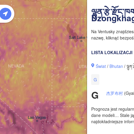
W
ལྷུན་རྩེ་རྫོ
Dzongkha
Na Ventusky znajdzie
Salt Lake City
nazwę, kliknąć bezpośr
LISTA LOKALIZACJI
Świat
/
Bhutan
/ ལྷུན
NEVADA
UTAH
G
G
杰罗布村
(Gyai
Prognoza jest regularn
dane modeli… Stale ją
Las Vegas
najdokładniejsze infor