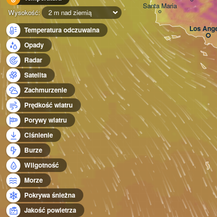
Santa Maria
Wysokość:
2 m nad ziemią
Los Ange
Temperatura odczuwalna
Opady
Radar
Satelita
Zachmurzenie
Prędkość wiatru
Porywy wiatru
Ciśnienie
Burze
Wilgotność
Morze
Pokrywa śnieżna
Jakość powietrza