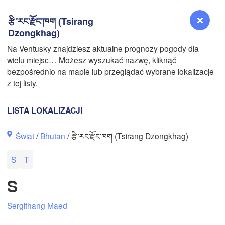
རྩི་རང་རྫོང་ཁག (Tsirang
Dzongkhag)
Na Ventusky znajdziesz aktualne prognozy pogody dla
wielu miejsc… Możesz wyszukać nazwę, kliknąć
Reno
bezpośrednio na mapie lub przeglądać wybrane lokalizacje
NEVADA
z tej listy.
Sacramento
LISTA LOKALIZACJI
San Jose
Świat
/
Bhutan
/ རྩི་རང་རྫོང་ཁག (Tsirang Dzongkhag)
CALIFORNIA
Fresno
N
S
T
Las Vegas
S
Bakersfield
Santa Maria
Sergithang Maed
Los Angeles