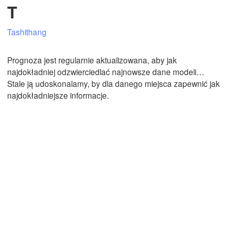
T
Tashithang
Mexicali
Tijuana
Prognoza jest regularnie aktualizowana, aby jak
najdokładniej odzwierciedlać najnowsze dane modeli…
Stale ją udoskonalamy, by dla danego miejsca zapewnić jak
Pobierz aplikację
najdokładniejsze informacje.
Temperatura
2 m nad ziemią
Śr
Cz
Pt
So
Nd
Pn
Wt
05. sie
06. sie
07. sie
08. sie
09. sie
10. sie
11. sie
00
01
02
03
04
05
06
:00
:00
:00
:00
:00
:00
:00