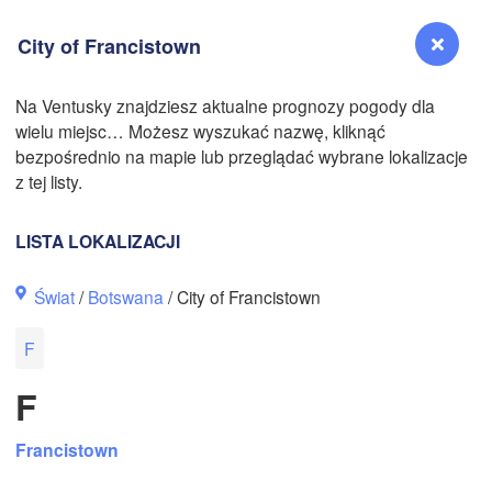
City of Francistown
Na Ventusky znajdziesz aktualne prognozy pogody dla
wielu miejsc… Możesz wyszukać nazwę, kliknąć
Reno
N
bezpośrednio na mapie lub przeglądać wybrane lokalizacje
NEVADA
z tej listy.
Sacramento
LISTA LOKALIZACJI
San Jose
Świat
/
Botswana
/ City of Francistown
CALIFORNIA
Fresno
F
Las Vegas
F
Bakersfield
Santa Maria
Francistown
Los Angeles