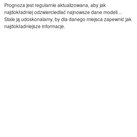
Prognoza jest regularnie aktualizowana, aby jak
najdokładniej odzwierciedlać najnowsze dane modeli…
Stale ją udoskonalamy, by dla danego miejsca zapewnić jak
Mexicali
Tijuana
najdokładniejsze informacje.
Pobierz aplikację
Temperatura
2 m nad ziemią
Śr
Cz
Pt
So
Nd
Pn
Wt
05. sie
06. sie
07. sie
08. sie
09. sie
10. sie
11. sie
02
03
04
05
06
07
08
:00
:00
:00
:00
:00
:00
:00