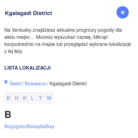
Kgalagadi District
Na Ventusky znajdziesz aktualne prognozy pogody dla
wielu miejsc… Możesz wyszukać nazwę, kliknąć
Reno
bezpośrednio na mapie lub przeglądać wybrane lokalizacje
NEVADA
z tej listy.
Sacramento
LISTA LOKALIZACJI
San Jose
Świat
/
Botswana
/ Kgalagadi District
CALIFORNIA
Fresno
B
H
K
L
T
W
Las Vegas
B
Bakersfield
Santa Maria
Bogogobo
Bokspits
Bray
Los Angeles