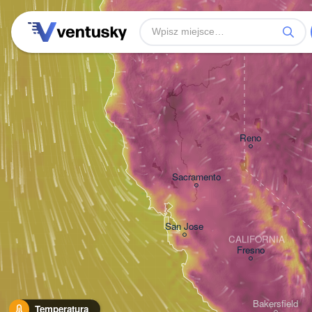
Reno
Sacramento
San Jose
CALIFORNIA
Fresno
Bakersfield
Temperatura