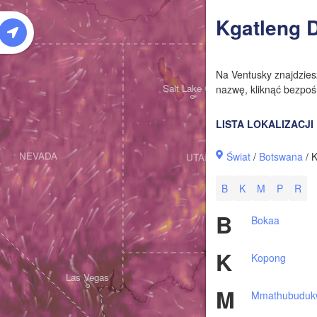
W
Kgatleng D
Na Ventusky znajdzie
Salt Lake City
nazwę, kliknąć bezpośr
LISTA LOKALIZACJI
Świat
/
Botswana
/ K
NEVADA
UTAH
B
K
M
P
R
B
Bokaa
K
Kopong
Las Vegas
M
Mmathubuduk