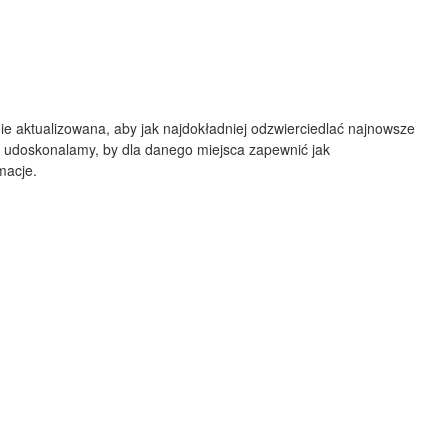
Albuquerque
NEW MEXICO
Wichita F
Lubbock
ie aktualizowana, aby jak najdokładniej odzwierciedlać najnowsze
 udoskonalamy, by dla danego miejsca zapewnić jak
Abilene
macje.
Midland
Ciudad Juárez
TEXAS
San Ant
Piedras Negras
Chihuahua
C
Nuevo Laredo
Hidalgo 

del Parral
Monclova