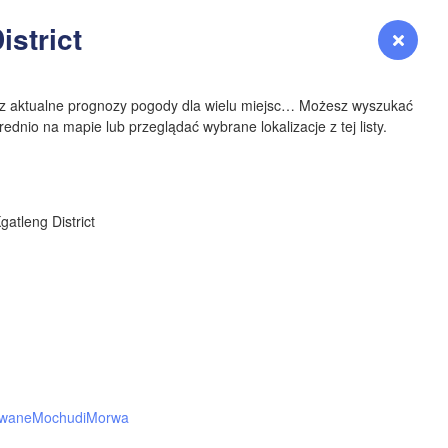
YOMING
istrict
Zaloguj się
Premium
myVentusky
Prognoza
NEBRASKA
sz aktualne prognozy pogody dla wielu miejsc… Możesz wyszukać
ednio na mapie lub przeglądać wybrane lokalizacje z tej listy.
Denver
gatleng District
COLORADO
KANS
OKLAH
wane
Mochudi
Morwa
Ok
Amarillo