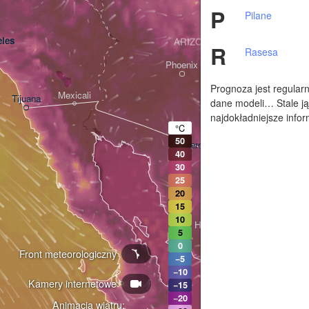
P
Pilane
les
ARIZONA
R
Rasesa
Phoenix
Prognoza jest regularn
Mexicali
Tijuana
dane modeli… Stale ją
Tucson
najdokładniejsze infor
°C
50
Heroica Nogales
40
30
25
20
15
10
Hermosillo
5
0
Front meteorologiczny
−5
−10
Kamery internetowe
Ciudad Obregón
−15
−20
Animacja wiatru: