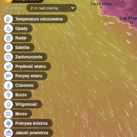
Santa Maria
Wysokość:
2 m nad ziemią
Los Ange
Temperatura odczuwalna
Opady
Radar
Satelita
Zachmurzenie
Prędkość wiatru
Porywy wiatru
Ciśnienie
Burze
Wilgotność
Morze
Pokrywa śnieżna
Jakość powietrza