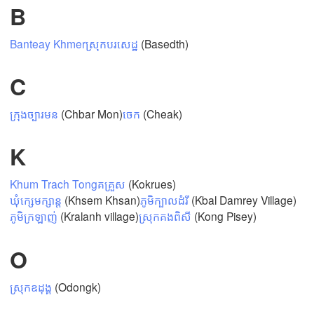
B
Banteay Khmer
ស្រុកបរសេដ្ឋ
(Basedth)
Mexicali
Tijuana
C
ក្រុងច្បារមន
(Chbar Mon)
ចេក
(Cheak)
Pobierz aplikację
K
Temperatura
Khum Trach Tong
គគ្រួស
(Kokrues)
ឃុំក្សេមក្សាន្ដ
(Khsem Khsan)
ភូមិក្បាលដំរី
(Kbal Damrey Village)
2 m nad ziemią
ភូមិក្រឡាញ់
(Kralanh village)
ស្រុកគងពិសី
(Kong Pisey)
Pn
Wt
Śr
Cz
Pt
So
Nd
O
03. sie
04. sie
05. sie
06. sie
07. sie
08. sie
09. sie
ស្រុកឧដុង្គ
(Odongk)
13
14
15
16
17
18
19
:00
:00
:00
:00
:00
:00
:00