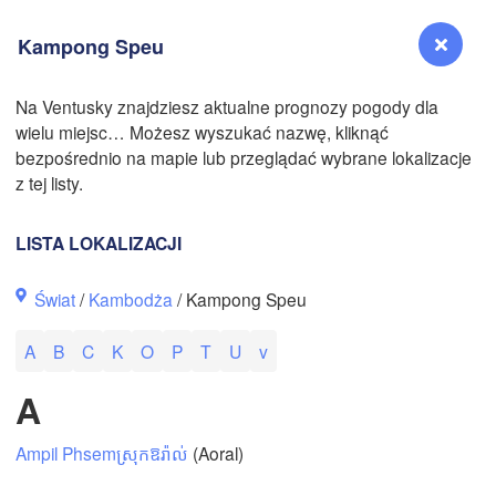
Kampong Speu
Na Ventusky znajdziesz aktualne prognozy pogody dla
wielu miejsc… Możesz wyszukać nazwę, kliknąć
Reno
bezpośrednio na mapie lub przeglądać wybrane lokalizacje
NEVADA
z tej listy.
Sacramento
LISTA LOKALIZACJI
San Jose
Świat
/
Kambodża
/ Kampong Speu
CALIFORNIA
Fresno
A
B
C
K
O
P
T
U
v
Las Vegas
A
Bakersfield
Santa Maria
Ampil Phsem
ស្រុកឱរ៉ាល់
(Aoral)
Los Angeles