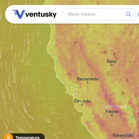
Reno
Sacramento
San Jose
CALIFORNIA
Fresno
Bakersfield
Temperatura