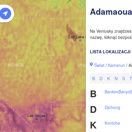
W
Adamaoua
Na Ventusky znajdzie
Salt Lake City
nazwę, kliknąć bezpośr
LISTA LOKALIZACJI
Świat
/
Kamerun
/ A
NEVADA
UTAH
B
D
K
N
S
B
Bankim
Banyo
D
Djohong
Las Vegas
K
Kontcha