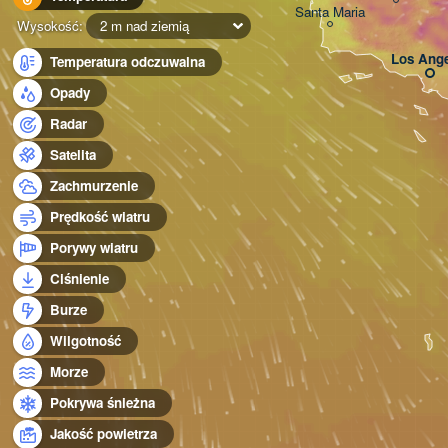
Santa Maria
Wysokość:
2 m nad ziemią
Los Ange
Temperatura odczuwalna
Opady
Radar
Satelita
Zachmurzenie
Prędkość wiatru
Porywy wiatru
Ciśnienie
Burze
Wilgotność
Morze
Pokrywa śnieżna
Jakość powietrza