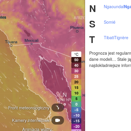
N
Ngaoundal
Ng
les
ARIZONA
S
Somié
Phoenix
T
Tibati
Tignère
Mexicali
Tijuana
Tucson
Prognoza jest regularn
°C
dane modeli… Stale ją
50
Heroica Nogales
najdokładniejsze infor
40
30
25
20
15
N
10
Hermosillo
5
0
Front meteorologiczny
−5
−10
Kamery internetowe
Ciudad Obregón
−15
−20
Animacja wiatru: