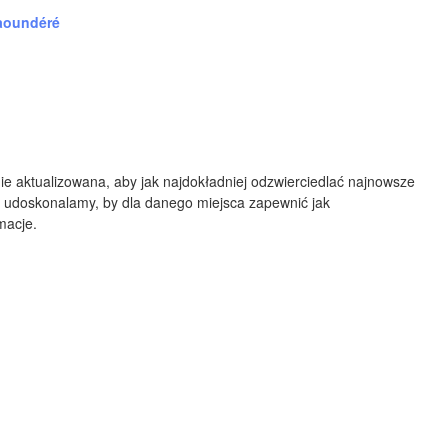
Albuquerque
aoundéré
NEW MEXICO
Wichita F
Lubbock
Abilene
Midland
ie aktualizowana, aby jak najdokładniej odzwierciedlać najnowsze
Ciudad Juárez
N
 udoskonalamy, by dla danego miejsca zapewnić jak
TEXAS
macje.
San Ant
Piedras Negras
Chihuahua
C
Nuevo Laredo
Hidalgo 

del Parral
Monclova