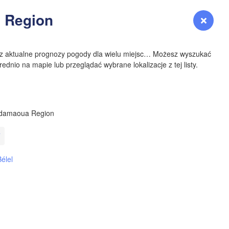
YOMING
 Region
Zaloguj się
Premium
myVentusky
Prognoza
NEBRASKA
sz aktualne prognozy pogody dla wielu miejsc… Możesz wyszukać
ednio na mapie lub przeglądać wybrane lokalizacje z tej listy.
Denver
damaoua Region
COLORADO
T
KANS
Bélel
OKLAH
Ok
Amarillo